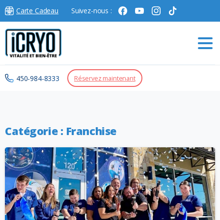
Carte Cadeau
Suivez-nous :
450-984-8333
Réservez maintenant
Catégorie :
Franchise